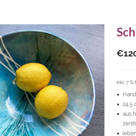
Sch
€
12
inkl. 7 %
Hand
24,5
aus h
zerti
leben